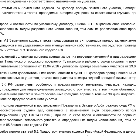
ни не определены - в соответствии с назначением имущества.
атьи 39.6 Земельного кодекса РФ договор аренды земельного участка, находящ
 заключается на торгах, проводимых в форме аукциона, за исключением случаев, п
ва и обязанности по указанному договору, Рисник С.С. выразила свое согласие 
тановленным видом разрешённого использования, тем самым реализовав свое прав
 РФ.
V.1 Земельного кодекса также предусматривается процедура предоставления земе
одящихся в государственной или муниципальной собственности, посредством провед
ом 2 статьи 39.3 Земельного кодекса РФ.
ленный условиями договора аренды запрет на внесение изменений в вид разрешенн
ей Туапсинского городского поселения Туапсинского района с одной стороны и арен
нительные соглашения от 12.04.2016 к договорам аренды земельных участков от 29.0
азанными дополнительными соглашениями в пункт 1.1 договоров аренды внесены из
ния земельных участков, а также перерасчета размера годовой арендной платы в стор
РФ закреплены особенности предоставления земельных участков, находящи
, гражданам для индивидуального жилищного строительства, в том числе обязаннос
емельного участка и заинтересованные граждане вправе в течение 30 дней подават
ионе по продаже земельного участка.
озиции отраженной в постановлении Президиума Высшего Арбитражного суда РФ от
 рассмотрения судами дел, связанных с изменением вида разрешенного исполь
ерховного Суда РФ 14.11.2018), приняв на себя права и обязанности по первона
использование земельного участка с определенным видом использования, тем с
тьи 85 Земельного кодекса РФ.
ебованиями статьей 5.1 Градостроительного кодекса Российской Федерации, в целях