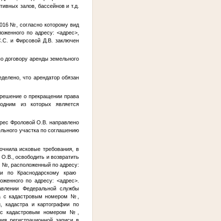
ивных залов, бассейнов и т.д.
2016
№
, согласно которому вид
ложенного по адресу:
<адрес>
,
С. и Фирсовой Д.В. заключен
по договору аренды земельного
делено, что арендатор обязан
 решение о прекращении права
 одним из которых является
рес Фроловой О.В. направлено
ельного участка по соглашению
очнила исковые требования, в
 О.В., освободить и возвратить
м
№
, расположенный по адресу:
ии по Краснодарскому краю
ложенного по адресу:
<адрес>
.
равлении Федеральной службы
ка с кадастровым номером
№
,
, кадастра и картографии по
) с кадастровым номером
№
,
ния регистрационной записи в