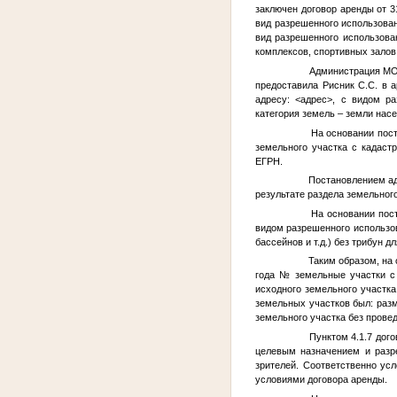
заключен договор аренды от 
вид разрешенного использован
вид разрешенного использова
комплексов, спортивных залов, 
Администрация МО Ту
предоставила Рисник С.С. в 
адресу:
<адрес>
, с видом ра
категория земель – земли нас
На основании поста
земельного участка с кадас
ЕГРН.
Постановлением адми
результате раздела земельног
На основании поста
видом разрешенного использо
бассейнов и т.д.) без трибун 
Таким образом, на о
года
№
земельные участки 
исходного земельного участка
земельных участков был: разм
земельного участка без провед
Пунктом 4.1.7 догов
целевым назначением и разре
зрителей. Соответственно ус
условиями договора аренды.