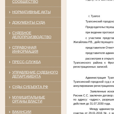
СООБЩЕСТВО
НОРМАТИВНЫЕ АКТЫ
г. Туапс
Туапсинский городско
ДОКУМЕНТЫ СУДА
Председательствующе
СУДЕБНОЕ
при ведении протокол
ДЕЛОПРОИЗВОДСТВО
с участием предста
Жигайлова Р.В., действующего
СПРАВОЧНАЯ
представителя Ответ
ИНФОРМАЦИЯ
представителя админ
рассмотрев в открыт
ПРЕСС-СЛУЖБА
Туапсинского района к
Фро
регистрационных записей.
УПРАВЛЕНИЕ СУДЕБНОГО
ДЕПАРТАМЕНТА
Администрация Туап
Туапсинский городской суд с 
аннулировании регистрационны
СУДЫ СУБЪЕКТА РФ
Заявленные исковые
Рисник С.С. заключен договор
МУНИЦИПАЛЬНЫЕ
по адресу:
<адрес>
, разреше
ОРГАНЫ ВЛАСТИ
действия до 31.07.2030 года.
Между администрацие
ВАКАНСИИ
участка от 29.01.2016
№
, с 