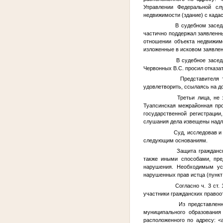
Управлении Федеральной сл
недвижимости (здание) с кад
В судебном заседани
частично поддержал заявленны
отношении объекта недвижим
изложенные в исковом заявлен
В судебное заседани
Червонных В.С. просил отказа
Представителя тре
удовлетворить, ссылаясь на д
Третьи лица, не за
Туапсинская межрайонная пр
государственной регистрации
слушания дела извещены над
Суд, исследовав и о
следующим основаниям.
Защита гражданских
также иными способами, пре
нарушения. Необходимым усл
нарушенных прав истца (пункт 
Согласно ч. 3 ст. 1
участники гражданских правоо
Из представленных 
муниципального образования
расположенного по адресу:
<а