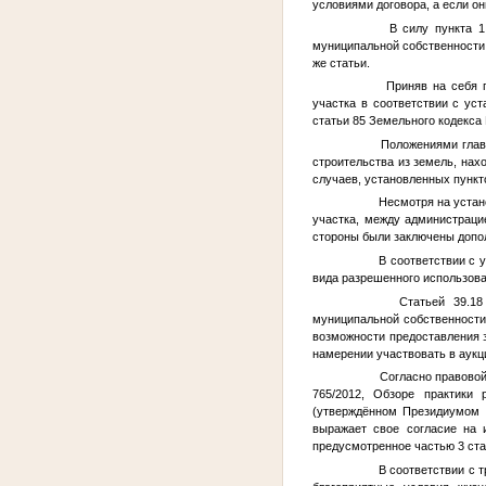
условиями договора, а если о
В силу пункта 1 ст
муниципальной собственности,
же статьи.
Приняв на себя пра
участка в соответствии с ус
статьи 85 Земельного кодекса
Положениями главы 
строительства из земель, нах
случаев, установленных пункт
Несмотря на установ
участка, между администраци
стороны были заключены допол
В соответствии с ук
вида разрешенного использова
Статьей 39.18 ЗК 
муниципальной собственности
возможности предоставления з
намерении участвовать в аукц
Согласно правовой п
765/2012, Обзоре практики
(утверждённом Президиумом В
выражает свое согласие на 
предусмотренное частью 3 ста
В соответствии с тр