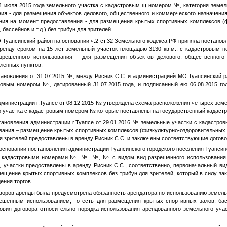
31 июля 2015 года земельного участка с кадастровым щ номером
№
, категория земе
ия - для размещения объектов делового, общественного и коммерческого назначени
ния на момент предоставления - для размещения крытых спортивных комплексов (
бассейнов и т.д.) без трибун для зрителей.
апсинский район на основании ч.2 ст.32 Земельного кодекса РФ приняла постановл
аренду сроком на 15 лет земельный участок площадью 3130 кв.м., с кадастровым
зрешенного использования – для размещения объектов делового, общественного 
еленных пунктов.
новления от 31.07.2015
№
, между Рисник С.С. и администрацией МО Туапсинский р
тровым номером
№
, датированный 31.07.2015 года, и подписанный ею 06.08.2015 го
нистрации г.Туапсе от 08.12.2015
№
утверждена схема расположения четырех земе
о участка с кадастровым номером
№
которые поставлены на государственный кадастро
новления администрации г.Туапсе от 29.01.2016
№
земельные участки с кадастро
вания – размещение крытых спортивных комплексов (физкультурно-оздоровительных 
для зрителей предоставлены в аренду Рисник С.С. и заключены соответствующие догово
сновании постановления администрации Туапсинского городского поселения Туапсинс
с кадастровыми номерами
№
,
№
,
№
,
№
с видом вид разрешенного использования
, участки предоставлены в аренду Рисник С.С., соответственно, первоначальный в
ещение крытых спортивных комплексов без трибун для зрителей, который в силу за
ения торгов.
оров аренды была предусмотрена обязанность арендатора по использованию земельн
шённым использованием, то есть для размещения крытых спортивных залов, басс
ловия договора относительно порядка использования арендованного земельного уч