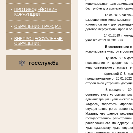
использования: для размещени
без трибун для зрителей, срок
ПРОТИВОДЕЙСТВИЕ
КОРРУПЦИИ
12.04.2016 заключе
разрешенного использования
изменился на - для размещен
ОБРАЩЕНИЯ ГРАЖДАН
договор переуступки прав и о
14.01.2019 г. между
ВНЕПРОЦЕССУАЛЬНЫЕ
участка от 29.01.2016
№
.
ОБРАЩЕНИЯ
В соответствии с п
использовать участок в соотв
Пунктом 3.2.5 догов
пользования и досрочном р
неиспользование участка в теч
Фроловой О.В. допу
предупреждение от 25.01.2022
сторон либо устранить допущ
В порядке ст. 39 Г
соответствии с которыми прос
администрации Туапсинского 
<адрес>
, запретить Управле
осуществлять регистрационн
Указать, что данное решени
государственной регистраци
расположенного по адресу:
<
Краснодарскому краю осуще
расположенного по адресу:
<