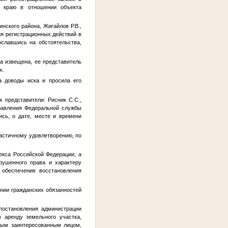
у краю в отношении объекта
ского района, Жигайлов Р.В.,
ия регистрационных действий в
ославшись на обстоятельства,
а извещена, ее представитель
х.
 доводы иска и просила его
представители: Рисник С.С.,
равления Федеральной службы
ись, о дате, месте и времени
частичному удовлетворению, по
кса Российской Федерации, а
рушенного права и характеру
 обеспечение восстановления
нии гражданских обязанностей
постановления администрации
 аренду земельного участка,
ным заинтересованным лицом,