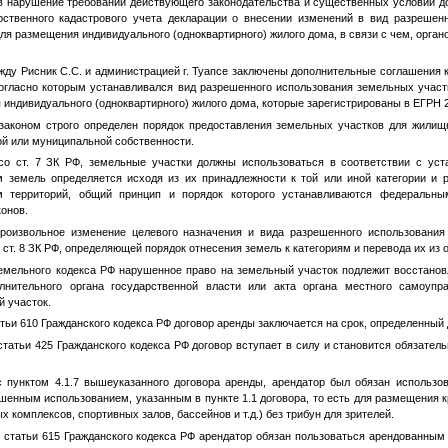
нарушение требований действующего законодательства и существенных условий дог
рственного кадастрового учета декларации о внесении изменений в вид разрешен
для размещения индивидуального (одноквартирного) жилого дома, в связи с чем, орган
ду Рисник С.С. и администрацией г. Туапсе заключены дополнительные соглашения 
, согласно которым устанавливался вид разрешенного использования земельных учас
 индивидуального (одноквартирного) жилого дома, которые зарегистрированы в ЕГРН 2
коном строго определен порядок предоставления земельных участков для жилищно
й или муниципальной собственности.
ст. 7 ЗК РФ, земельные участки должны использоваться в соответствии с ус
 земель определяется исходя из их принадлежности к той или иной категории и 
м территорий, общий принцип и порядок которого устанавливаются федеральн
онов.
звольное изменение целевого назначения и вида разрешенного использования 
т. 8 ЗК РФ, определяющей порядок отнесения земель к категориям и перевода их из о
мельного кодекса РФ нарушенное право на земельный участок подлежит восстанов
лнительного органа государственной власти или акта органа местного самоупр
 участок.
ьи 610 Гражданского кодекса РФ договор аренды заключается на срок, определенный 
атьи 425 Гражданского кодекса РФ договор вступает в силу и становится обязател
унктом 4.1.7 вышеуказанного договора аренды, арендатор был обязан использова
шенным использованием, указанным в пункте 1.1 договора, то есть для размещения 
 комплексов, спортивных залов, бассейнов и т.д.) без трибун для зрителей.
татьи 615 Гражданского кодекса РФ арендатор обязан пользоваться арендованным