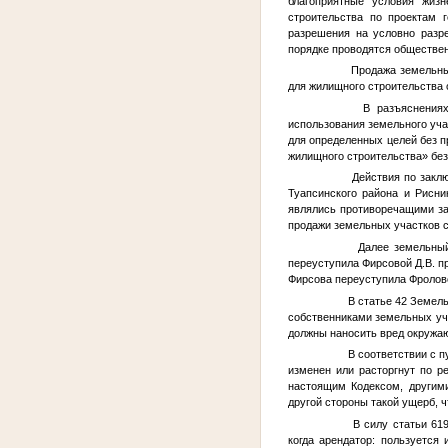
благоприятные условия жизн
строительства по проектам 
разрешения на условно разре
порядке проводятся обществе
Продажа земельных 
для жилищного строительства 
В разъяснениях, с
использования земельного уча
для определенных целей без п
жилищного строительства» без
Действия по заключ
Туапсинского района и Рисн
являлись противоречащими за
продажи земельных участков с
Далее земельный уч
переуступила Фирсовой Д.В. пр
Фирсова переуступила Фроловой
В статье 42 Земельн
собственниками земельных уча
должны наносить вред окружаю
В соответствии с пу
изменен или расторгнут по р
настоящим Кодексом, другими
другой стороны такой ущерб, ч
В силу статьи 619 д
когда арендатор: пользуетс