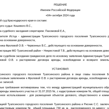
РЕШЕНИЕ
Именем Российской Федерации
е «04» октября 2024 года
й суд Краснодарского края в составе:
го судьи: Кошевого В.С.,
а судебного заседания секретарем: Пахомовой Е.А.,
вителя Истца - администрации Туапсинского городского поселения Туапсинского 
 на основании доверенности,
чика Фроловой О.В. – Червонных В.С., действующего на основании доверенности,
истрации МО Туапсинский район – Некрестовой Т.В., действующего на основании дове
ом судебном заседании гражданское дело по исковому заявлению Администрации Туап
ловой О.В.
о расторжении договора аренды, освобождении и возврате земельн
УСТАНОВИЛ:
синского городского поселения Туапсинского района в лице главы поселения Б
исковым заявлением к Фроловой О.В. о расторжении договора аренды, освобождении и
х записей.
 требования мотивированы тем, что между администрацией муниципального обра
 аренды земельного участка от 31.07.2015
№
, с кадастровым номером
№
, общей площ
нное использование - для размещения объектов делового, общественного и комм
й Туапсинского городского поселения Туапсинского района и Рисник С.С. заключ
кадастровым номером
№
, общей площадью 730 кв. м., расположенного по адресу:
<а