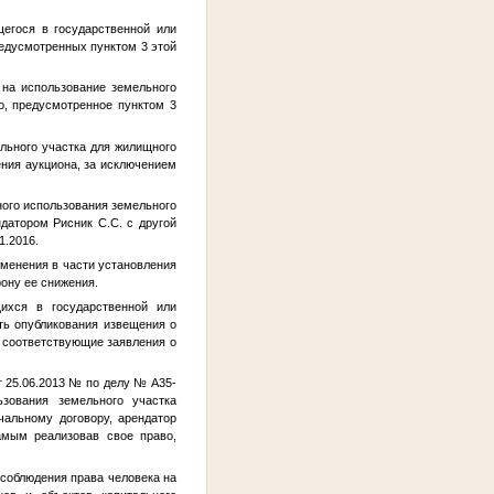
егося в государственной или
редусмотренных пунктом 3 этой
на использование земельного
о, предусмотренное пунктом 3
льного участка для жилищного
ения аукциона, за исключением
ого использования земельного
датором Рисник С.С. с другой
1.2016.
менения в части установления
ону ее снижения.
хся в государственной или
ть опубликования извещения о
ь соответствующие заявления о
 25.06.2013
№
по делу № А35-
зования земельного участка
чальному договору, арендатор
амым реализовав свое право,
 соблюдения права человека на