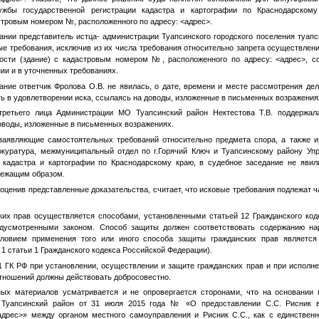
ужбы государственной регистрации кадастра и картографии по Краснодарском
астровым номером
№
, расположенного по адресу:
<адрес>
.
и представитель истца- администрации Туапсинского городского поселения туапсин
е требования, исключив из их числа требования относительно запрета осуществлен
ости (здание) с кадастровым номером
№
, расположенного по адресу:
<адрес>
, с
ии и в уточненных требованиях.
е ответчик Фролова О.В. не явилась, о дате, времени и месте рассмотрения дел
ть в удовлетворении иска, ссылаясь на доводы, изложенные в письменных возражения
тьего лица Администрации МО Туапсинский район Нектестова Т.В. поддержала
оводы, изложенные в письменных возражениях.
являющие самостоятельных требований относительно предмета спора, а также их 
окуратура, межмуниципальный отдел по г.Горячий Ключ и Туапсинскому району Уп
, кадастра и картографии по Краснодарскому краю, в судебное заседание не явил
лежащим образом.
ценив представленные доказательства, считает, что исковые требования подлежат 
 прав осуществляется способами, установленными статьей 12 Гражданского коде
дусмотренными законом. Способ защиты должен соответствовать содержанию на
овием применения того или иного способа защиты гражданских прав является
1 статьи 1 Гражданского кодекса Российской Федерации).
 ГК РФ при установлении, осуществлении и защите гражданских прав и при исполне
тношений должны действовать добросовестно.
материалов усматривается и не опровергается сторонами, что на основании 
 Туапсинский район от 31 июля 2015 года
№
«О предоставлении С.С. Рисник в
дрес>
» между органом местного самоуправления и Рисник С.С., как с единствен