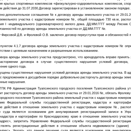
я крытых спортивных комплексов «физкультурно-оздоровительных комплексов, спорт
ом действия до 31.07.2030.Договор зарегистрирован в установленном законом порядке.
но дополнительное соглашение
№
к договору аренды земельного участка от 29.01.
 земельного участка с кадастровым номером
№
, общей площадью 730 кв.м, распо
ия I -индивидуального (одноквартирного) жилого дома.
ДД.ММ.ГГГГ
между Рисник С.
бязанностей по договору аренды земельного участка от
ДД.ММ.ГГГГ
№
.
 Фирсовой Д.В. и
Фроловой О.В.
заключен договор переуступки прав и обязанностей 
унктом 4.1.7 договора аренды земельного участка с кадастровым номером
№
опре
етствии с целевым назначением и разрешенным использованием.
ора аренды земельного участка предусмотрено, что арендодатель вправе принять
асторжении договора в случае существенного нарушения условий договора,
ение одного года.
щены существенные нарушения условий договора аренды земельного участка. В ад
 с предложением в досудебном порядке добровольно расторгнуть договор аренды зем
енные нарушения.
ПК РФ Администрация Туапсинского городского поселения Туапсинского района ут
ит расторгнуть договор аренды земельного участка от 29.01.2016
№
, обязать Фролову
городского поселения Туапсинского района земельный участок с кадастровым номеро
нию Федеральной службы государственной регистрации, кадастра и картограф
ые действия в отношении земельного участка с кадастровым номером
№
, распо
е суда является основанием для аннулирования регистрационной записи в Уп
и кадастра и картографии по Краснодарскому краю в отношении земельного участ
адрес>
, запретить Управлению Федеральной службы государственной регистрации
ствлять регистрационные действия в отношении объекта недвижимости (здание
адрес>
. Указать, что данное решение суда является основанием для аннулирова