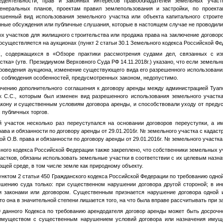
едеятельности, прав и законных интересов правообладателей земельных участ
генеральных планов, проектам правил землепользования и застройки, по проект
шенный вид использования земельного участка или объекта капитального строител
нные обсуждения или публичные слушания, которые в настоящем случае не проводили
участков для жилищного строительства или продажа права на заключение договор
осуществляется на аукционах (пункт 2 статьи 30.1 Земельного кодекса Российской Фе
одержащихся в «Обзоре практики рассмотрения судами дел, связанных с из
стка» (утв. Президиумом Верховного Суда РФ 14.11.2018г.) указано, что если земельн
роведения аукциона, изменение существующего вида его разрешенного использовани
 соблюдения особенностей, предусмотренных законом, недопустимо.
ению дополнительного соглашения к договору аренды между администрацией Туапс
ик С.С., которым был изменен вид разрешенного использования земельного участ
кону и существенным условиям договора аренды, и способствовали уходу от преду
 публичных торгов.
асток несколько раз переуступался на основании договоров переуступки, а имен
ава и обязанности по договору аренды от 29.01.2016г.
№
земельного участка с кадас
 О.В. права и обязанности по договору аренды от 29.01.2016г.
№
земельного участк
ого кодекса Российской Федерации также закреплено, что собственники земельных у
стков, обязаны использовать земельные участки в соответствии с их целевым назн
щей среде, в том числе земле как природному объекту.
нктом 2 статьи 450 Гражданского кодекса Российской Федерации по требованию одной
ешению суда только: при существенном нарушении договора другой стороной; в и
 законами или договором. Существенным признается нарушение договора одной и
то она в значительной степени лишается того, на что была вправе рассчитывать при з
анного Кодекса по требованию арендодателя договор аренды может быть досрочно
я имуществом с существенным нарушением условий договора или назначения имущ