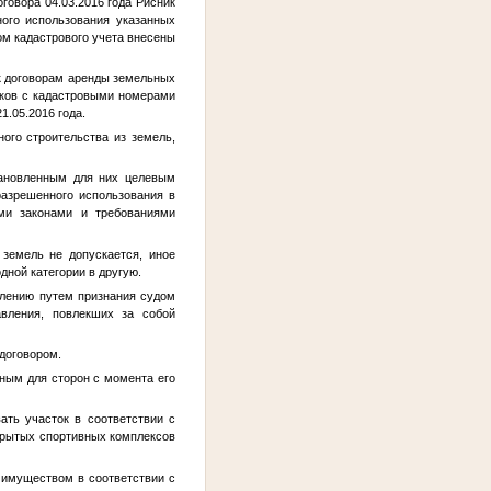
овора 04.03.2016 года Рисник
ного использования указанных
ом кадастрового учета внесены
к договорам аренды земельных
тков с кадастровыми номерами
1.05.2016 года.
го строительства из земель,
тановленным для них целевым
разрешенного использования в
ыми законами и требованиями
земель не допускается, иное
дной категории в другую.
лению путем признания судом
авления, повлекших за собой
договором.
ьным для сторон с момента его
ть участок в соответствии с
крытых спортивных комплексов
 имуществом в соответствии с