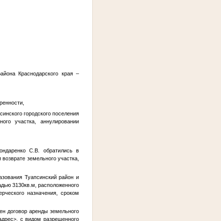
района Краснодарского края –
ренности,
синского городского поселения
ого участка, аннулировании
ондаренко С.В. обратились в
 возврате земельного участка,
зования Туапсинский район и
адью 3130кв.м, расположенного
ерческого назначения, сроком
ен договор аренды земельного
дрес>
, с видом разрешенного