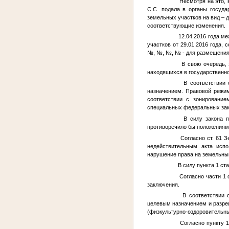
Несмотря на это, в 
С.С. подала в органы госуда
земельных участков на вид – 
соответствующие изменения.
12.04.2016 года меж
участков от 29.01.2016 года
№
,
№
,
№
,
№
- для размещения
В свою очередь, за
находящихся в государственно
В соответствии со 
назначением. Правовой режим
соответствии с зонирование
специальных федеральных зак
В силу закона прои
противоречило бы положениям с
Согласно ст. 61 Зе
недействительным акта испо
нарушение права на земельный
В силу пункта 1 стат
Согласно части 1 ст
заключения.
В соответствии с п
целевым назначением и разре
(физкультурно-оздоровительных
Согласно пункту 1 с