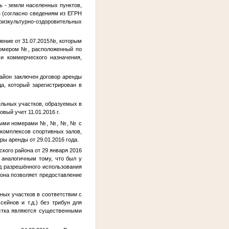
ль - земли населенных пунктов,
я (согласно сведениям из ЕГРН
физкультурно-оздоровительных
ение от 31.07.2015
№
, которым
 номером
№
, расположенный по
и коммерческого назначения,
айон заключен договор аренды
да, который зарегистрирован в
льных участков, образуемых в
вый учет 11.01.2016 г.
выми номерами
№
,
№
,
№
,
№
с
комплексов спортивных залов,
ры аренды от 29.01.2016 года.
кого района от 29 января 2016
 аналогичным тому, что был у
ид разрешённого использования
кона позволяет предоставление
ых участков в соответствии с
ейнов и т.д.) без трибун для
астка являются существенными