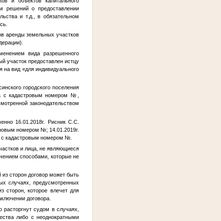
ков и объектов капитального
ам решений о предоставлении
ьства и т.д., в обязательном
сь.
ов аренды земельных участков
дерации).
менением вида разрешенного
ый участок предоставлен истцу
я на вид «для индивидуального
инского городского поселения
ка с кадастровым номером
№
,
смотренной законодательством
но 16.01.2018г. Рисник С.С.
тровым номером
№
; 14.01.2019г.
а с кадастровым номером
№
.
частков и лица, не являющиеся
ачением способами, которые не
 из сторон договор может быть
ных случаях, предусмотренных
з сторон, которое влечет для
аключении договора.
 расторгнут судом в случаях,
ества либо с неоднократными