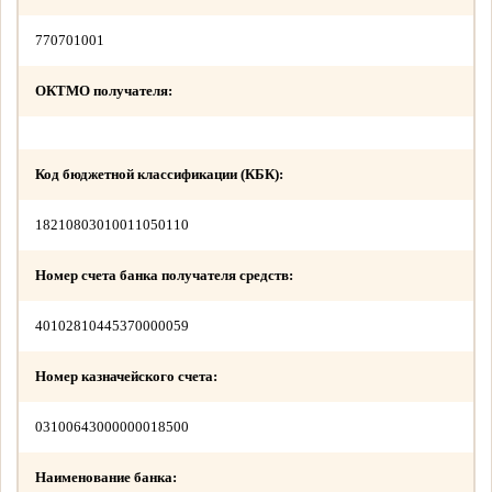
770701001
ОКТМО получателя:
Код бюджетной классификации (КБК):
18210803010011050110
Номер счета банка получателя средств:
40102810445370000059
Номер казначейского счета:
03100643000000018500
Наименование банка: